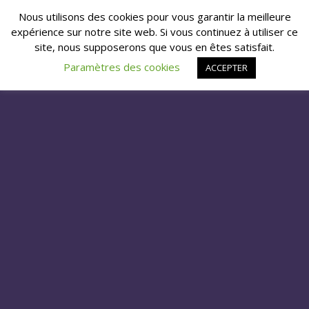
Nous utilisons des cookies pour vous garantir la meilleure
expérience sur notre site web. Si vous continuez à utiliser ce
site, nous supposerons que vous en êtes satisfait.
Paramètres des cookies
ACCEPTER
MARDI DES REPLAY #12
NEWS
by
Prêtresse Démoniaque
on juillet 27, 2021 in
RENCONTRE AVEC LES METALHEADS / LAURENT BONNIN / 5 MIN
Au programme du partage d’expériences, des anecdotes… On
inaugure ce moment de partage avec Laurent Bonnin,
disquaire indépendant, organisateur de nombreux salon du
disques dans l’Indre et le Cher et gérant de la boutique
Music &
Book 4 ever
à Issoudun.
Rendez-vous le mardi 03 aout à 18h pour l’interview de Gwen et
Mary, gérants de la boutique Korbakstage !