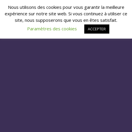
Nous utilisons des cookies pour vous garantir la meilleure
expérience sur notre site web. Si vous continuez à utiliser ce
site, nous supposerons que vous en êtes satisfait.
Paramètres des cookies
ACCEPTER
ANNONCE PROGRAMMATION
NEWS
by
Maitre du Feu
on novembre 29, 2019 in
C’est avec un plaisir non dissimulé que nous annonçons la
programmation de la scène « Night Stage » du samedi soir
avec la légende américaine
Chris Holmes Official
(
Chris Holmes
& The Mean Men
) guitariste fondateur du groupe de glam /
heavy mythique
W.A.S.P. Nation (Official)
accompagné de deux
mastodontes de la scène francaise :
ADX
et Vulcain (
Groupe
Vulcain
). Une soirée avec que des légendes ! Bientôt les pre-
ventes seront en ligne.