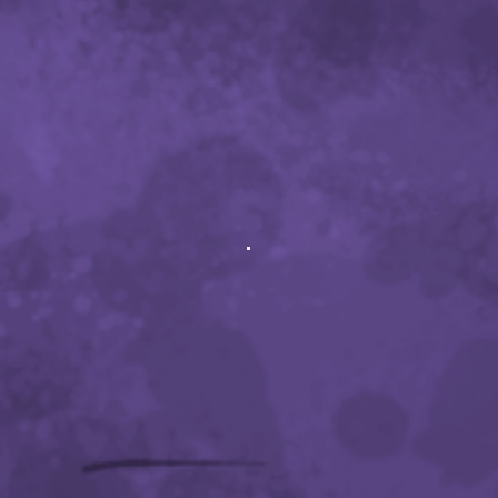
Osbourne
aurait, si ce n'est vu le long métrage,
été inspiré par le visuel de l'œuvre
cinématographique de Mario Bava "I Tre Volti
Della Paura" dans son titre originale ("Les 3
Visages de la Peur" en français et "Black Sabbath"
en ang
...
Voir plus
Photo
Voir sur facebook
·
Partager
INSTAGRAM
firemasterconvention