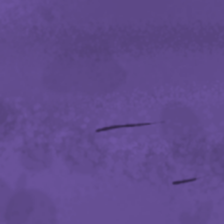
ANIMATION
VENDREDI 23 OCTOBRE 2026
16H00 > 16H30
Avec Julien Dijoux (Guitariste de Monolyth)
Mais qu’est-ce qu’un deaf test ? C’est le même principe qu’un
blind-test, que vous connaissez tous, sauf que vous ne pourrez
plus vous fier à votre ouïe, aussi éguisée qu’elle puisse être.
Nous allons vous proposer des clips vidéos de metal avec une
bande son disons… très surprenante. Saurez-vous découvrir le
nom du groupe et le titre du clip ? On vous promet des beaux
cadeaux si vous réussissez.
Inscription sur place.