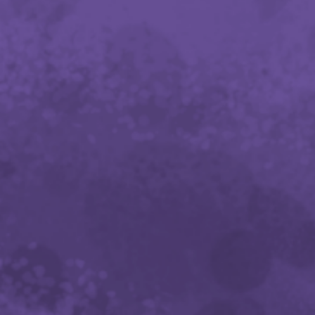
SHARE
TWEET
FACEBOOK
Firemaster Convention
06/08/26
🎬 FILM / PROJECTION 🎬
La légende voudrait que la bande d'
Ozzy