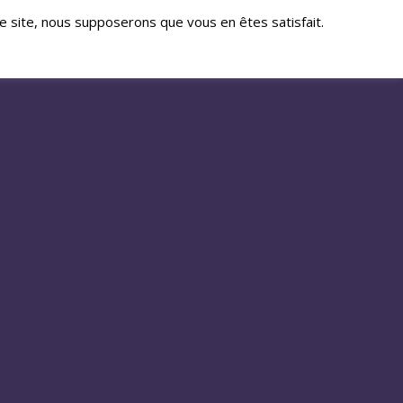
ce site, nous supposerons que vous en êtes satisfait.
ACT
FACEBOOK
Firemaster
Convention
06/08/26
lage par Firefly un
🎬 FILM / PROJECTION 🎬