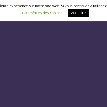
lleure expérience sur notre site web. Si vous continuez à utiliser 
Paramètres des cookies
ACCEPTER
WS
MEDIAS
BILLETTERIE
PARTENAIRES
CONT
ANIMATION
SAMEDI 24 OCTOBRE 2026
13h00 > 13h30 / 15h00 > 15h30
Avec Firefly
Animation basée sur le jeu du bonneteau, version jong